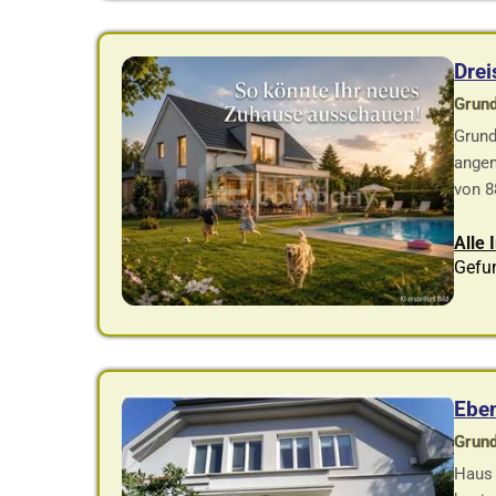
Drei
Grund
Grund
angen
von 8
Alle 
Gefu
Eben
Grund
Haus 