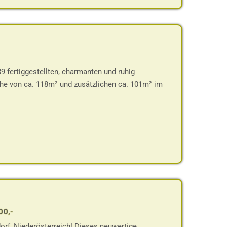
9 fertiggestellten, charmanten und ruhig
he von ca. 118m² und zusätzlichen ca. 101m² im
00,-
rf, Niederösterreich! Dieses neuwertige