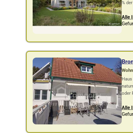
% der
Alle
Gefu
Brom
Wohnf
Haus 
natur
oder 
Alle
Gefu