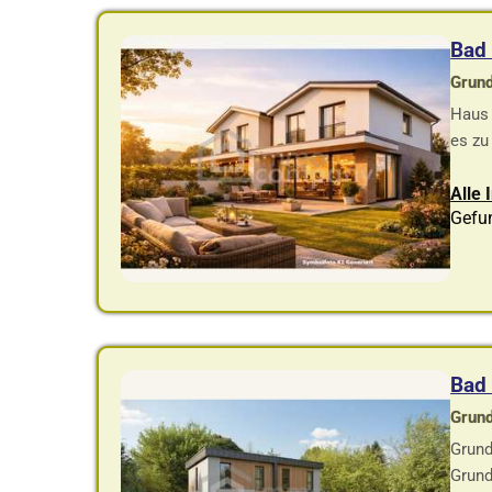
Bad 
Grund
Haus 
es zu
Alle 
Gefu
Bad 
Grund
Grund
Grund