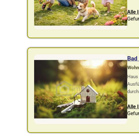
Alle 
Gefu
Bad 
Wohnf
Haus 
Ausfü
durch
Alle 
Gefu