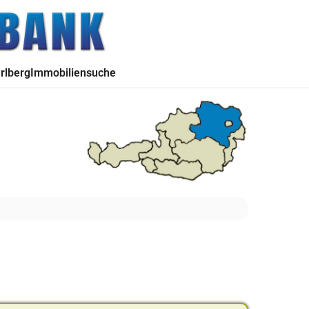
rlberg
Immobiliensuche