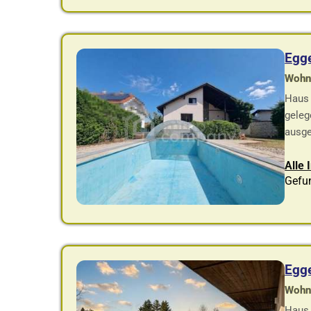
Egge
Wohnf
Haus 
geleg
ausge
Alle 
Gefu
Egge
Wohnf
Haus 