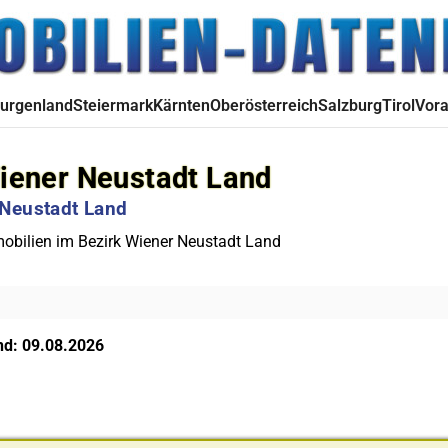
urgenland
Steiermark
Kärnten
Oberösterreich
Salzburg
Tirol
Vora
iener Neustadt Land
 Neustadt Land
bilien im Bezirk Wiener Neustadt Land
nd: 09.08.2026