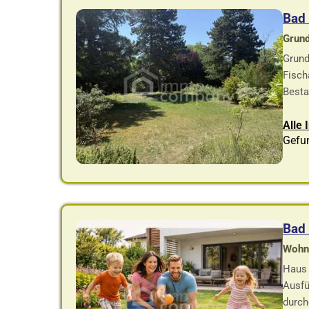
Bad 
Grund
Grund
Fisch
Besta
Alle 
Gefu
Bad 
Wohnf
Haus 
Ausfü
durch