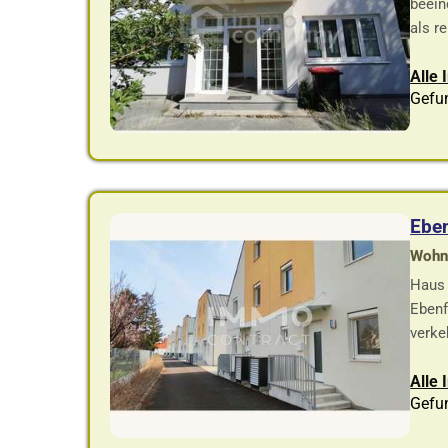
beein
als re
Alle 
Gefu
Eben
Wohnf
Haus 
Ebenf
verke
Alle 
Gefu