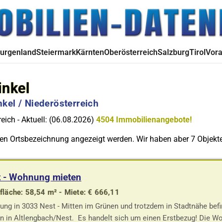
urgenland
Steiermark
Kärnten
Oberösterreich
Salzburg
Tirol
Vora
inkel
kel / Niederösterreich
eich - Aktuell: (06.08.2026)
4504 Immobilienangebote!
kten Ortsbezeichnung angezeigt werden. Wir haben aber 7 Objekte 
t - Wohnung mieten
läche: 58,54 m² - Miete: € 666,11
ng in 3033 Nest - Mitten im Grünen und trotzdem in Stadtnähe bef
n in Altlengbach/Nest. Es handelt sich um einen Erstbezug! Die 