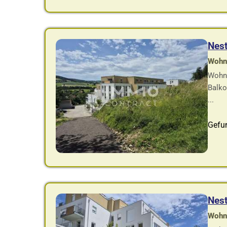
Nes
Wohnf
Wohnu
Balko
...
Gefu
Nes
Wohnf