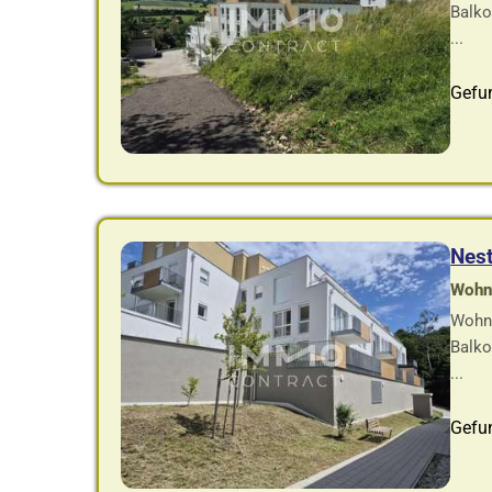
Balko
...
Gefu
Nes
Wohnf
Wohnu
Balko
...
Gefu