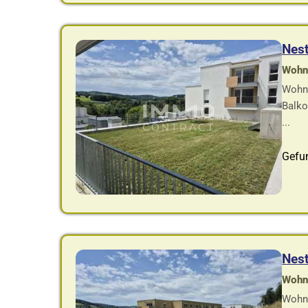
Nes
Wohnf
Wohnu
Balko
...
Gefu
Nes
Wohnf
Wohnu