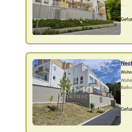
...
Gefu
Nes
Wohnf
Wohnu
Balko
...
Gefu