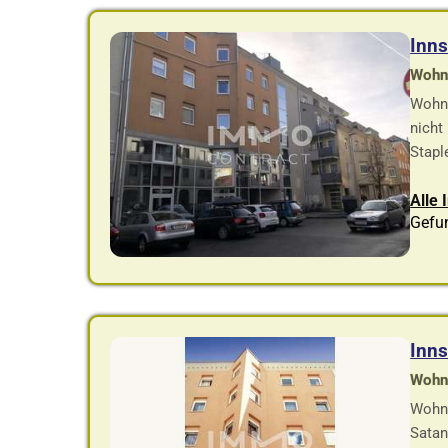
Inn
Wohnf
Wohnu
nicht
Staple
Alle 
Gefu
Inn
Wohnf
Wohnu
Satan