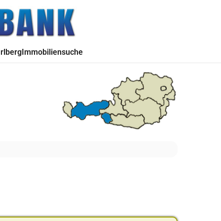
rlberg
Immobiliensuche