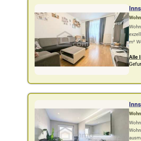
Inn
Wohnf
Wohnu
exzel
m² Wo
Alle 
Gefu
Inn
Wohnf
Wohnu
Wohnu
ausma