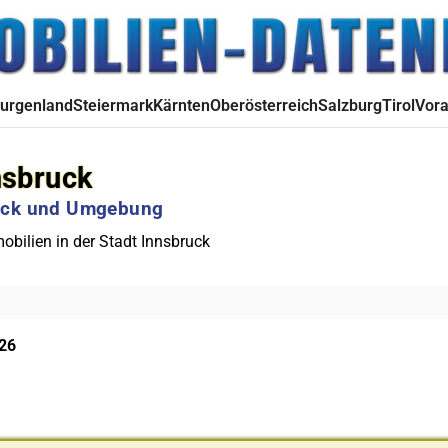
urgenland
Steiermark
Kärnten
Oberösterreich
Salzburg
Tirol
Vora
nsbruck
ruck und Umgebung
ilien in der Stadt Innsbruck
026