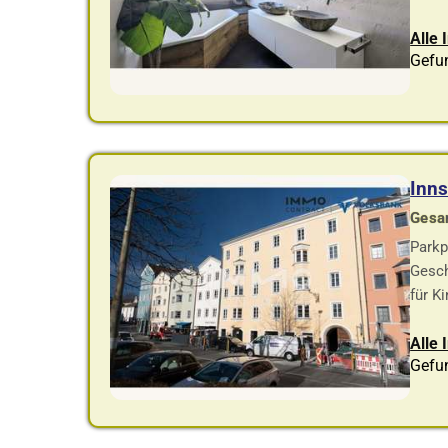
Alle 
Gefu
Inns
Gesam
Parkp
Gesch
für K
Alle 
Gefun