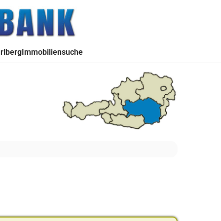
rlberg
Immobiliensuche