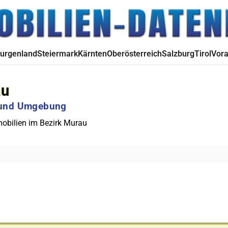
urgenland
Steiermark
Kärnten
Oberösterreich
Salzburg
Tirol
Vora
au
u und Umgebung
bilien im Bezirk Murau