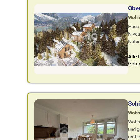
Ober
Wohnf
Haus 
Nivea
Natur
Alle 
Gefu
Schö
Wohnf
Wohnu
und g
umfas