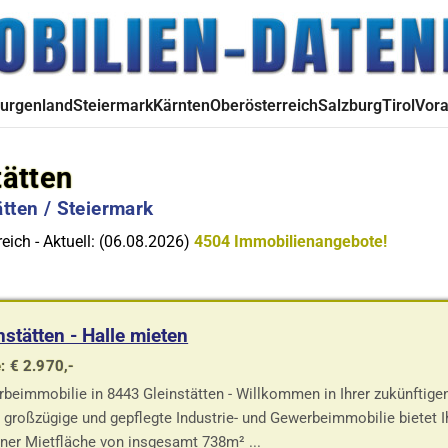
urgenland
Steiermark
Kärnten
Oberösterreich
Salzburg
Tirol
Vora
tätten
tten / Steiermark
eich - Aktuell: (06.08.2026)
4504 Immobilienangebote!
nstätten - Halle mieten
: € 2.970,-
beimmobilie in 8443 Gleinstätten - Willkommen in Ihrer zukünftige
 großzügige und gepflegte Industrie- und Gewerbeimmobilie bietet I
iner Mietfläche von insgesamt 738m² ...