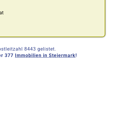
at
tleitzahl 8443 gelistet.
er 377
Immobilien in Steiermark
!