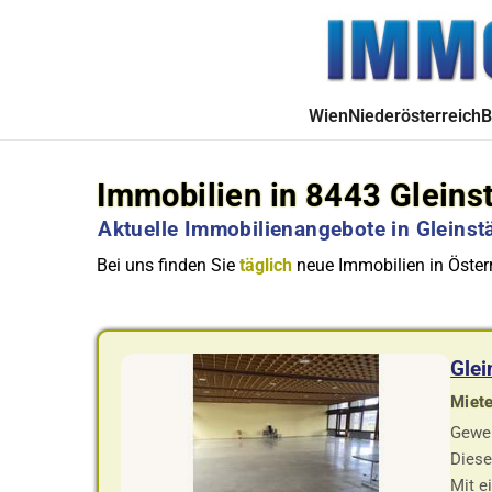
Wien
Niederösterreich
B
Immobilien in 8443 Gleins
Aktuelle Immobilienangebote in Gleinstä
Bei uns finden Sie
täglich
neue Immobilien in Österr
Glei
Miete
Gewer
Diese
Mit e