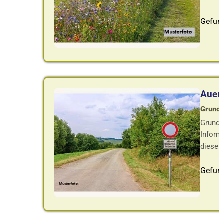
Gefun
Auer
Grund
Grund
Infor
diese
Gefun