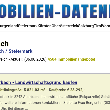
urgenland
Steiermark
Kärnten
Oberösterreich
Salzburg
Tirol
Vora
ach
h / Steiermark
eich - Aktuell: (06.08.2026)
4504 Immobilienangebote!
bach - Landwirtschaftsgrund kaufen
stücksgröße: 5.821,03 m² - Kaufpreis: € 23.292,-
stück in 8242 Auerbach - Landwirtschaftsfläche (Eckparzelle) Schä
ür weitere Informationen kontaktieren Sie bitte Frau Berg unter (0)
Uhr. Bei dieser ...