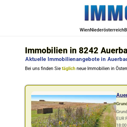
Wien
Niederösterreich
B
Immobilien in 8242 Auerb
Aktuelle Immobilienangebote in Auerbac
Bei uns finden Sie
täglich
neue Immobilien in Österr
Auer
Grund
Grund
EUR F
18:00 