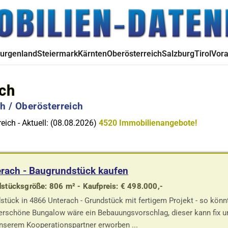
urgenland
Steiermark
Kärnten
Oberösterreich
Salzburg
Tirol
Vora
ach
h / Oberösterreich
eich - Aktuell: (08.08.2026)
4520 Immobilienangebote!
rach - Baugrundstück kaufen
stücksgröße: 806 m² - Kaufpreis: € 498.000,-
stück in 4866 Unterach - Grundstück mit fertigem Projekt - so kön
rschöne Bungalow wäre ein Bebauungsvorschlag, dieser kann fix un
nserem Kooperationspartner erworben ...