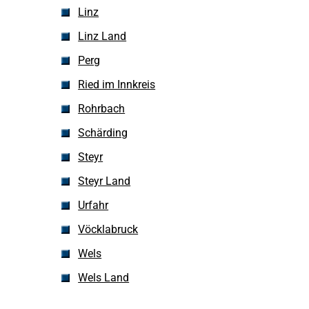
Linz
Linz Land
Perg
Ried im Innkreis
Rohrbach
Schärding
Steyr
Steyr Land
Urfahr
Vöcklabruck
Wels
Wels Land