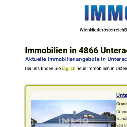
Wien
Niederösterreich
B
Immobilien in 4866 Unter
Aktuelle Immobilienangebote in Unterac
Bei uns finden Sie
täglich
neue Immobilien in Österr
Unte
Grund
Grund
wunde
von u