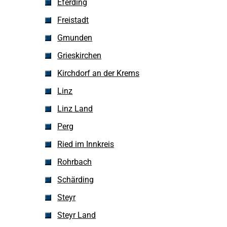
Eferding
Freistadt
Gmunden
Grieskirchen
Kirchdorf an der Krems
Linz
Linz Land
Perg
Ried im Innkreis
Rohrbach
Schärding
Steyr
Steyr Land