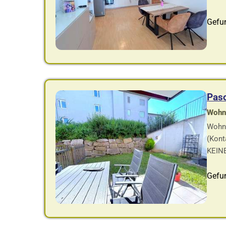
Gefu
Pas
Wohnf
Wohn
(Kont
KEINE
Gefu