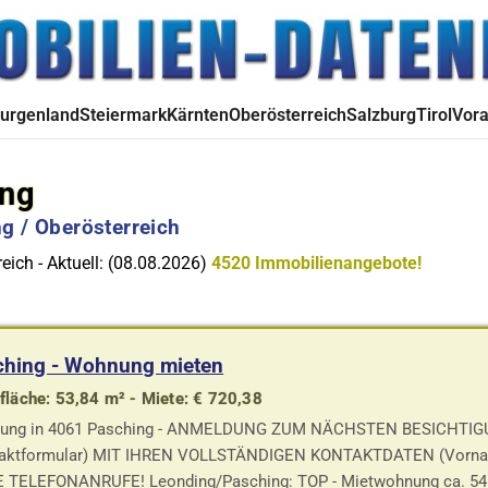
urgenland
Steiermark
Kärnten
Oberösterreich
Salzburg
Tirol
Vora
ing
g / Oberösterreich
eich - Aktuell: (08.08.2026)
4520 Immobilienangebote!
ching - Wohnung mieten
läche: 53,84 m² - Miete: € 720,38
ung in 4061 Pasching - ANMELDUNG ZUM NÄCHSTEN BESICHTI
aktformular) MIT IHREN VOLLSTÄNDIGEN KONTAKTDATEN (Vorname, 
 TELEFONANRUFE! Leonding/Pasching: TOP - Mietwohnung ca. 54m