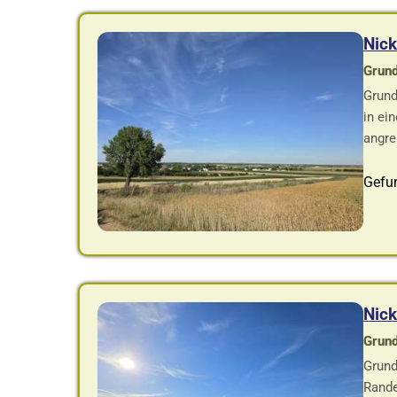
Nick
Grund
Grund
in ei
angre
Gefu
Nick
Grund
Grund
Rande