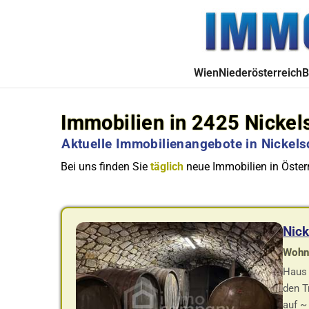
Wien
Niederösterreich
B
Immobilien in 2425 Nickel
Aktuelle Immobilienangebote in Nickels
Bei uns finden Sie
täglich
neue Immobilien in Österr
Nick
Wohnf
Haus 
den T
auf ~