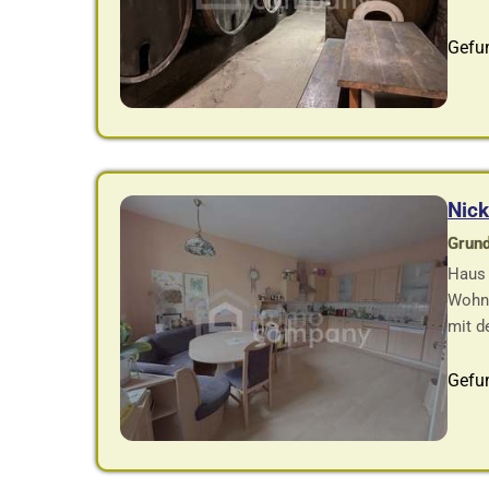
Gefu
Nick
Grund
Haus 
Wohnf
mit de
Gefu