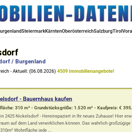
urgenland
Steiermark
Kärnten
Oberösterreich
Salzburg
Tirol
Vora
sdorf
dorf / Burgenland
eich - Aktuell: (06.08.2026)
4509 Immobilienangebote!
elsdorf - Bauernhaus kaufen
läche: 310 m² - Grundstücksgröße: 1.520 m² - Kaufpreis: € 395
in 2425 Nickelsdorf - Hereinspaziert in Ihr neues Zuhause! Hier er
raum auf dem Land verwirklichen können. Das wahrlich großzügige W
 310m² Wohnfläche jede ...