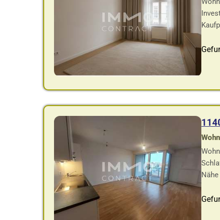
Wohnu
Inves
Kaufp
Gefu
114
Wohnf
Wohnu
Schla
Nähe 
Gefu