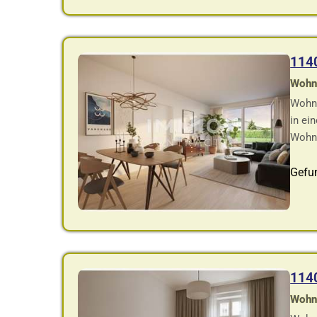
114
Wohnf
Wohnu
in ei
Wohne
Gefu
114
Wohnf