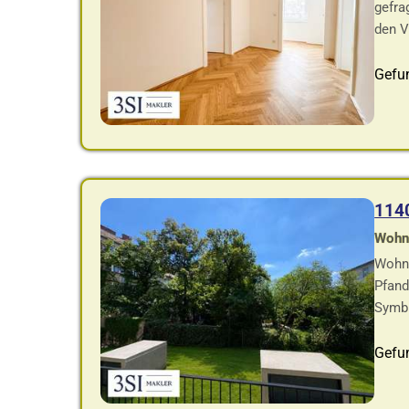
gefra
den V
Gefu
114
Wohnf
Wohnu
Pfand
Symbi
Gefu