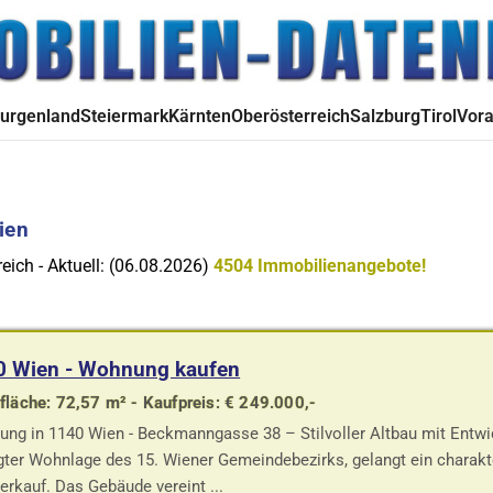
urgenland
Steiermark
Kärnten
Oberösterreich
Salzburg
Tirol
Vora
ien
eich - Aktuell: (06.08.2026)
4504 Immobilienangebote!
0 Wien - Wohnung kaufen
läche: 72,57 m² - Kaufpreis: € 249.000,-
ng in 1140 Wien - Beckmanngasse 38 – Stilvoller Altbau mit Entwi
gter Wohnlage des 15. Wiener Gemeindebezirks, gelangt ein charakte
erkauf. Das Gebäude vereint ...