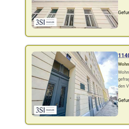
Gefu
114
Wohnf
Wohnu
gefra
den V
Gefu