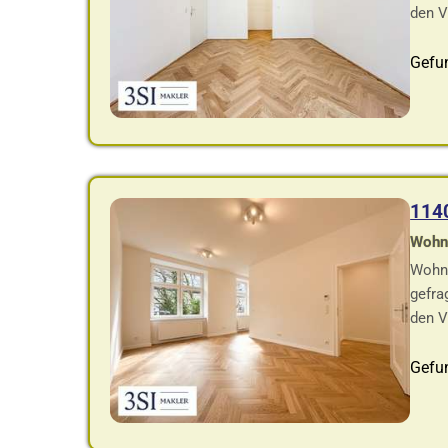
den V
Gefu
114
Wohnf
Wohnu
gefra
den V
Gefu