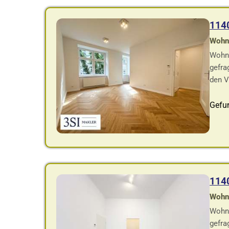
114
Wohnf
Wohnu
gefra
den V
Gefu
114
Wohnf
Wohnu
gefra