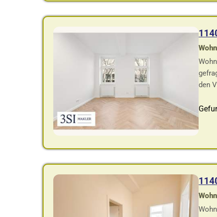
114
Wohnf
Wohnu
gefra
den V
Gefu
114
Wohnf
Wohnu