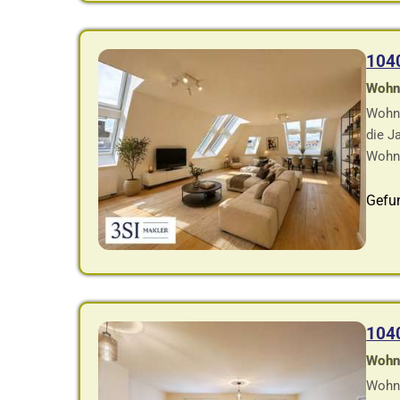
104
Wohnf
Wohnu
die J
Wohng
Gefu
104
Wohnf
Wohnu