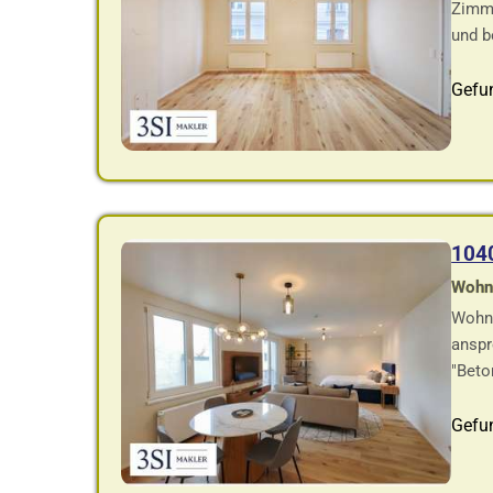
Zimme
und b
Gefu
104
Wohnf
Wohnu
anspr
"Beto
Gefu