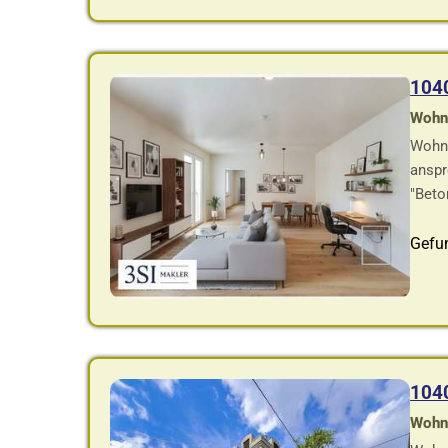
104
Wohnf
Wohnu
anspr
"Beto
Gefu
104
Wohnf