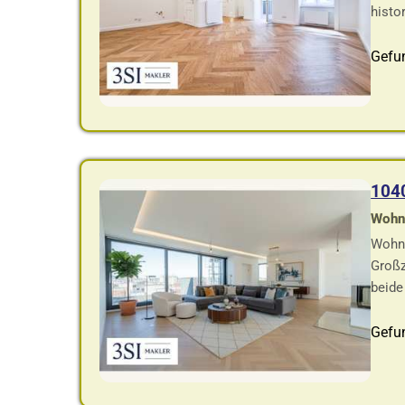
histor
Gefu
104
Wohnf
Wohnu
Großz
beide 
Gefu