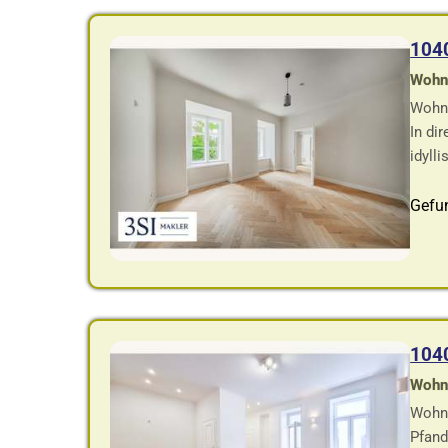
104
Wohnf
Wohnu
In di
idyll
Gefu
104
Wohnf
Wohnu
Pfand