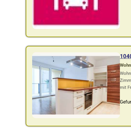
104
Wohnf
Wohnu
Zimme
mit F
Gefu