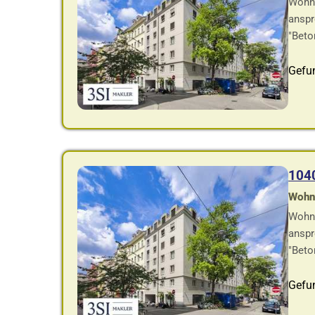
Wohnu
anspr
"Beto
Gefu
104
Wohnf
Wohnu
anspr
"Beto
Gefu