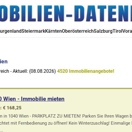
urgenland
Steiermark
Kärnten
Oberösterreich
Salzburg
Tirol
Vora
ien
eich - Aktuell: (08.08.2026)
4520 Immobilienangebote!
 Wien - Immobilie mieten
: € 168,25
n in 1040 Wien - PARKPLATZ ZU MIETEN! Parken Sie Ihren Wagen beq
chtet mit Fernbedienung zu öffnen! Kein Winterzuschlag! Einmalige 
..